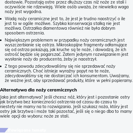
dostawie. Pozostają ostre przez dłuższy czas niż noże ze stali i
oczywiście nie rdzewieją. Wiele osób uważa, że niewielka waga
noży jest wygodna.
Wadą noży ceramiczne jest to, że jest je trudno naostrzyć o ile
jest to w ogóle możliwe. Szybka konserwacja stalką nie jest
możliwa. Ostrzałka diamentowa również nie była dobrym
sposobem ostrzenia.
Największym problemem w przypadku noży ceramicznych jest
wyszczerbianie się ostrza. Mikroskopijne fragmenty odłamujące
się od ostrza pokazują, jak kruche są te noże, i dowodzą, że ich
ostrość będzie się pogarszać. Zatem jedynym rozwiązaniem jest
wysłanie noży do producenta, żeby je naostrzył.
Z tego powodu zdecydowaliśmy się nie sprzedawać noży
ceramicznych. Choć istnieje wyraźny popyt na te noże,
zdecydowaliśmy się nie dostarczać ich konsumentom. Uważamy,
że ważne jest, aby sprzedawać produkty, które w pełni popieramy.
Alternatywa dla noży ceramicznych
Jaka jest alternatywa? Jeśli chcesz nóż, który jest i pozostanie ostry
jak brzytwa bez konieczności ostrzenia od czasu do czasu to
niestety nie mamy na to rozwiązania. Jeśli szukasz noża, który jest
ostry jak brzytwa i może taki pozostać, jeśli się o niego dba to mamy
wiele opcji do wyboru: noże ze stali.
Powiązane tematy