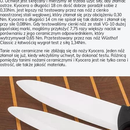
U. Uchwyt jest skręcany i mierzymy ile trzeba użyć siły, aby złamać
ostrze. Kyocera o długości 18 cm dość dobrze poradził sobie z
0,33Nm. Jest lepszy niż testowany przez nas nóż z cienko
naostrzonej stali węglowej, który złamał się przy obciążeniu 0,30
Nm. Kyocera o długości 14 cm nie spisał się tak dobrze i złamał się
przy sile 0,08Nm. Gdy testowaliśmy cienki nóż ze stali VG-10 dużej
japońskiej marki, mogliśmy przyłożyć 7,75 razy większy nacisk w
porównaniu z jego ceramicznym odpowiednikiem, który
wytrzymywał 0,65 Nm. Przetestowany przez nas nóż Wüsthof
Classic z łatwością wygrał test z siłą 1,34Nm.
Tanie noże ceramiczne nie zbliżają się do noży Kyocera. Jeden nóż
złamał się już, kiedy włożyliśmy uchwyt, by dokonać testu. Różnicą
pomiędzy tanimi nożami ceramicznymi i Kyocera jest nie tylko cena i
ostrość, ale także jakość materiału.