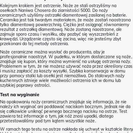
Kolejnym krokiem jest ostrzenie. Noże ze stali ostrzyliśmy na
osełkach Naniwa Chosera do ziarnistości 5000. Do noży
ceramicznych użyliśmy ostrzałki diamentowej zasilanej na baterie.
Ceramika jest tak twardym materiałem, że może zostań naostrzona
tylko diamentową powierzchnią. Ciężko jest osiągnąć równomierny
rezultat z ostrzałką diamentową. Noże zostaną naostrzone, ale
zajmuje sporo czasu i wysiłku, aby pozbyć się wyszczerbień z
krawędzi. Urządzenie często się zacina, więc nie jesteśmy zbyt
przekonani do tej metody ostrzenia.
Noże ceramiczne można wysłać do producenta, aby je
profesjonalnie naostrzył. W pudełku, w którym dostarczane są noże,
znajduje się kupon, który można wymienić na usługę ostrzenia noży.
Problemem w tym, że nie możesz używać noża przez określony czas
i musisz zapłacić za koszty wysyłki. Szybka konserwacja w domu
przy pomocy stalki lub osełki jest niemożliwa. Do stalowych noży
kuchennych istnieje wiele możliwości ostrzenia ich w domu lub
szybkiej poprawy ostrości.
Test na wyginanie
Na opakowaniu noży ceramicznych znajduje się informacja, że nie
należy ich wyginać ani poddawać naciskom bocznym. Jednak nie da
się całkowicie uniknąć pewnego bocznego nacisku na ostrze. Test
zawiera też informacje o tym, jak nóż znosi upadki, dlatego
przetestowaliśmy pod tym kątem wszystkie noże.
W ramach tego testu na ostrze nakłada się uchwyt w kształcie litery