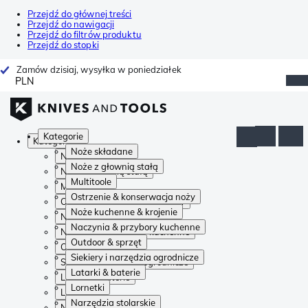
Przejdź do głównej treści
Przejdź do nawigacji
Przejdź do filtrów produktu
Przejdź do stopki
Zamów dzisiaj, wysyłka w poniedziałek
PLN
Kategorie
Kategorie
Noże składane
Noże składane
Noże z głownią stałą
Noże z głownią stałą
Multitoole
Multitoole
Ostrzenie & konserwacja noży
Ostrzenie & konserwacja noży
Noże kuchenne & krojenie
Noże kuchenne & krojenie
Naczynia & przybory kuchenne
Naczynia & przybory kuchenne
Outdoor & sprzęt
Outdoor & sprzęt
Siekiery i narzędzia ogrodnicze
Siekiery i narzędzia ogrodnicze
Latarki & baterie
Latarki & baterie
Lornetki
Lornetki
Narzędzia stolarskie
Narzędzia stolarskie