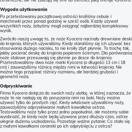
ceramiczne, ale nie zbliżają się one do ostrości, jaką oferuje Kyocera.
Wygoda użytkowania
Po przetestowaniu początkowej ostrości kroiliśmy cebule i
marchewki przez ponad godzinę w sześć osób. Każdy używał
wszystkich noży, żebyśmy mogli osiągnąć najbardziej kompleksowy
wynik.
Zwróciło naszą uwagę to, że noże Kyocera nacinały drewniane deski
do krojenia, których używaliśmy. Kiedy staraliśmy się ich używać bez
stosowania dużego nacisku, to nie kroiły zbyt płynnie. To trochę tak,
jakby pocierać deskę do krojenia papierem ściernym. Dla porównania
noże stalowe przesuwają się płynnie po desce do krojenia.
Przetestowaliśmy dwa noże marki Kyocera (o długości 13 cm i 18
cm) i zauważyliśmy różnicę między nimi w łatwości krojenia. Nie
można tego przypisać różnicy rozmiaru, ale bardziej grubości i
geometrii noża.
Odpryskiwanie
Firma Kyocera dołącza do swoich noży ulotkę, w której zaznacza, że
noże te nie nadają się do poruszania nimi na boki. Noży można
używać tylko do prostych cięć. Kiedy właściwie używaliśmy noży,
zauważyliśmy odpryskiwanie małych kawałków ostrza.
Testowaliśmy noże tylko przez jedno popołudnie, ale możemy sobie
wyobrazić, że kiedy noże będą używane przez dłuższy czas, ostrze
ulegnie dużemu uszkodzeniu. Pozostaje ważne pytanie: Co stało się
z małymi kawałkami ceramiki po ich odpryśnięciu z ostrza?