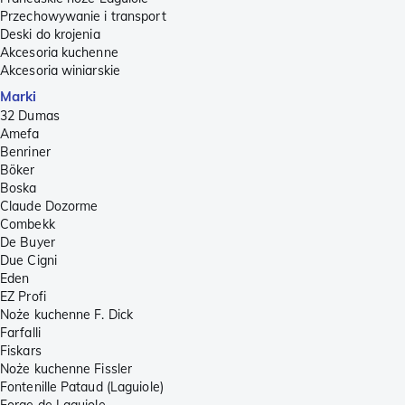
Przechowywanie i transport
Deski do krojenia
Akcesoria kuchenne
Akcesoria winiarskie
Marki
32 Dumas
Amefa
Benriner
Böker
Boska
Claude Dozorme
Combekk
De Buyer
Due Cigni
Eden
EZ Profi
Noże kuchenne F. Dick
Farfalli
Fiskars
Noże kuchenne Fissler
Fontenille Pataud (Laguiole)
Forge de Laguiole