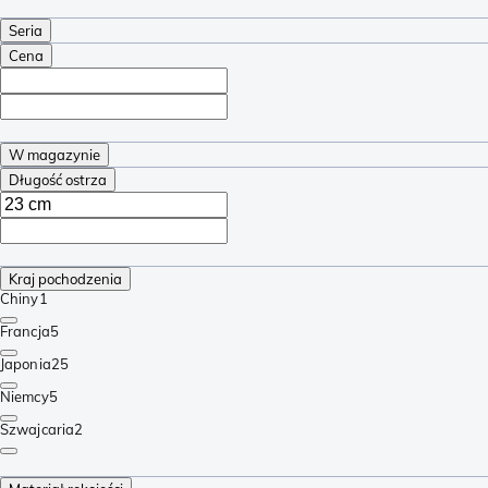
Seria
Cena
W magazynie
Długość ostrza
Kraj pochodzenia
Chiny
1
Francja
5
Japonia
25
Niemcy
5
Szwajcaria
2