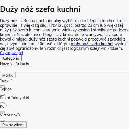
Duży nóż szefa kuchni
Duży nóż szefa kuchni to idealny wybór dla każdego, kto chce kroić
sprawnie i z większą siłą. Przy długości ostrza 23 cm lub większej
duży nóż szefa kuchni zapewnia większy zasięg i stabilność podczas
krojenia. Niezależnie od tego, czy kroisz duże warzywa, czy spore
kawałki mięsa, duży nóż szefa kuchni pozwala pracować szybciej z
większymi porcjami. Dla osób, którym
mały nóż szefa kuchni
wydaje
się zbyt ograniczony, ten rozmiar jest logicznym kolejnym krokiem.
Czytaj więcej
Kategoria
Noże szefa kuchni
Marka
Yaxell
4
Tojiro
4
Sakai Takayuki
4
Kai
4
Victorinox
3
Pokaż więcej