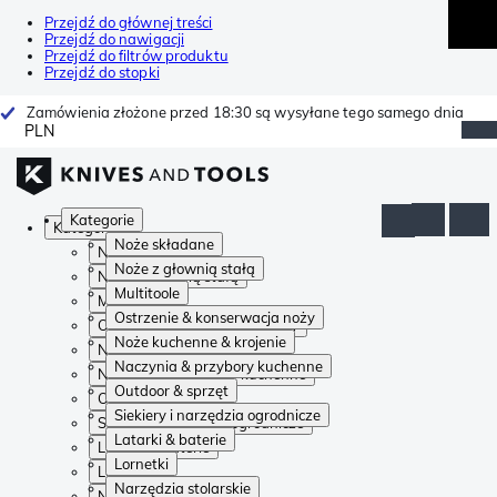
Przejdź do głównej treści
Przejdź do nawigacji
Przejdź do filtrów produktu
Przejdź do stopki
Zamówienia złożone przed 18:30 są wysyłane tego samego dnia
PLN
Kategorie
Kategorie
Noże składane
Noże składane
Noże z głownią stałą
Noże z głownią stałą
Multitoole
Multitoole
Ostrzenie & konserwacja noży
Ostrzenie & konserwacja noży
Noże kuchenne & krojenie
Noże kuchenne & krojenie
Naczynia & przybory kuchenne
Naczynia & przybory kuchenne
Outdoor & sprzęt
Outdoor & sprzęt
Siekiery i narzędzia ogrodnicze
Siekiery i narzędzia ogrodnicze
Latarki & baterie
Latarki & baterie
Lornetki
Lornetki
Narzędzia stolarskie
Narzędzia stolarskie