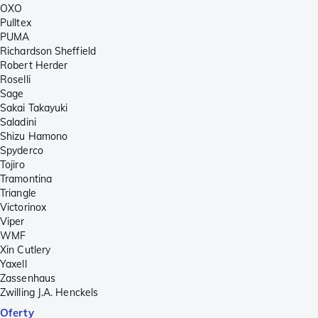
OXO
Pulltex
PUMA
Richardson Sheffield
Robert Herder
Roselli
Sage
Sakai Takayuki
Saladini
Shizu Hamono
Spyderco
Tojiro
Tramontina
Triangle
Victorinox
Viper
WMF
Xin Cutlery
Yaxell
Zassenhaus
Zwilling J.A. Henckels
Oferty