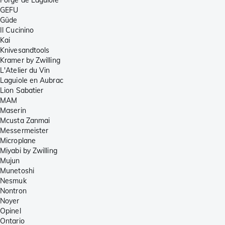
GEFU
Güde
Il Cucinino
Kai
Knivesandtools
Kramer by Zwilling
L'Atelier du Vin
Laguiole en Aubrac
Lion Sabatier
MAM
Maserin
Mcusta Zanmai
Messermeister
Microplane
Miyabi by Zwilling
Mujun
Munetoshi
Nesmuk
Nontron
Noyer
Opinel
Ontario