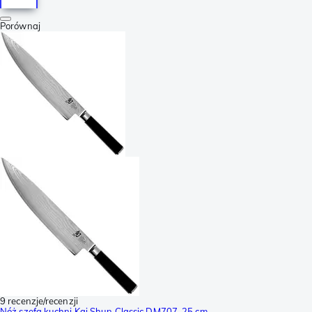
Porównaj
9 recenzje/recenzji
Nóż szefa kuchni Kai Shun Classic DM707, 25 cm