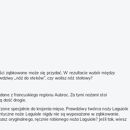
łości ząbkowane może się przydać. W rezultacie wybór między
dziwy „nóż do steków”, czy wolisz nóż stołowy?
adane z francuskiego regionu Aubrac. Za tymi nożami stoi
ą dość drogie.
rzone specjalnie do krojenia mięsa. Prawdziwy twórca noży Laguiole
tentyczne noże Laguiole nigdy nie są wyposażane w ząbkowanie.
sz oryginalnego, ręcznie robionego noża Laguiole? Jeśli tak, wiesz