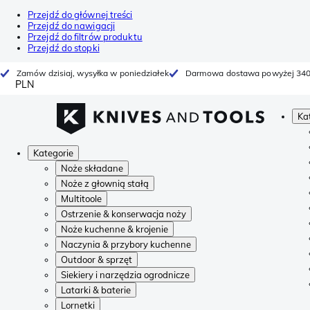
Przejdź do głównej treści
Przejdź do nawigacji
Przejdź do filtrów produktu
Przejdź do stopki
Zamów dzisiaj, wysyłka w poniedziałek
Darmowa dostawa powyżej 340
PLN
Ka
Kategorie
Noże składane
Noże z głownią stałą
Multitoole
Ostrzenie & konserwacja noży
Noże kuchenne & krojenie
Naczynia & przybory kuchenne
Outdoor & sprzęt
Siekiery i narzędzia ogrodnicze
Latarki & baterie
Lornetki