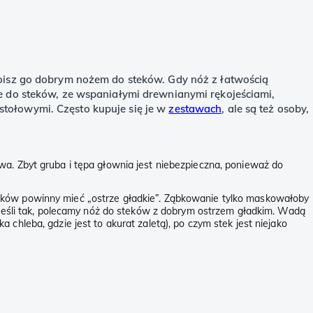
kroisz go dobrym nożem do steków. Gdy nóż z łatwością
że do steków, ze wspaniałymi drewnianymi rękojeściami,
stołowymi. Często kupuje się je w
zestawach
, ale są też osoby,
wa. Zbyt gruba i tępa głownia jest niebezpieczna, ponieważ do
teków powinny mieć „ostrze gładkie”. Ząbkowanie tylko maskowałoby
? Jeśli tak, polecamy nóż do steków z dobrym ostrzem gładkim. Wadą
chleba, gdzie jest to akurat zaletą), po czym stek jest niejako