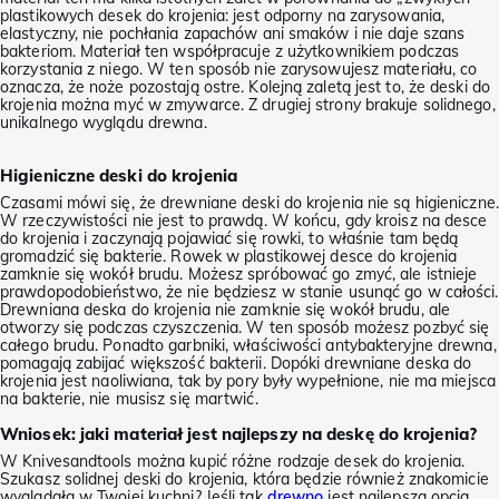
plastikowych desek do krojenia: jest odporny na zarysowania,
elastyczny, nie pochłania zapachów ani smaków i nie daje szans
bakteriom. Materiał ten współpracuje z użytkownikiem podczas
korzystania z niego. W ten sposób nie zarysowujesz materiału, co
oznacza, że noże pozostają ostre. Kolejną zaletą jest to, że deski do
krojenia można myć w zmywarce. Z drugiej strony brakuje solidnego,
unikalnego wyglądu drewna.
Higieniczne deski do krojenia
Czasami mówi się, że drewniane deski do krojenia nie są higieniczne.
W rzeczywistości nie jest to prawdą. W końcu, gdy kroisz na desce
do krojenia i zaczynają pojawiać się rowki, to właśnie tam będą
gromadzić się bakterie. Rowek w plastikowej desce do krojenia
zamknie się wokół brudu. Możesz spróbować go zmyć, ale istnieje
prawdopodobieństwo, że nie będziesz w stanie usunąć go w całości.
Drewniana deska do krojenia nie zamknie się wokół brudu, ale
otworzy się podczas czyszczenia. W ten sposób możesz pozbyć się
całego brudu. Ponadto garbniki, właściwości antybakteryjne drewna,
pomagają zabijać większość bakterii. Dopóki drewniane deska do
krojenia jest naoliwiana, tak by pory były wypełnione, nie ma miejsca
na bakterie, nie musisz się martwić.
Wniosek: jaki materiał jest najlepszy na deskę do krojenia?
W Knivesandtools można kupić różne rodzaje desek do krojenia.
Szukasz solidnej deski do krojenia, która będzie również znakomicie
wyglądała w Twojej kuchni? Jeśli tak
drewno
jest najlepszą opcją.