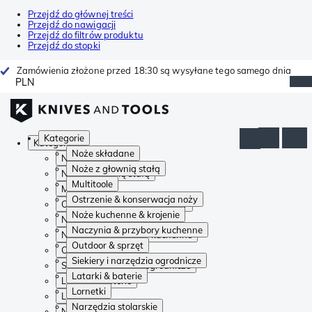
Przejdź do głównej treści
Przejdź do nawigacji
Przejdź do filtrów produktu
Przejdź do stopki
Zamówienia złożone przed 18:30 są wysyłane tego samego dnia
PLN
Kategorie
Kategorie
Noże składane
Noże składane
Noże z głownią stałą
Noże z głownią stałą
Multitoole
Multitoole
Ostrzenie & konserwacja noży
Ostrzenie & konserwacja noży
Noże kuchenne & krojenie
Noże kuchenne & krojenie
Naczynia & przybory kuchenne
Naczynia & przybory kuchenne
Outdoor & sprzęt
Outdoor & sprzęt
Siekiery i narzędzia ogrodnicze
Siekiery i narzędzia ogrodnicze
Latarki & baterie
Latarki & baterie
Lornetki
Lornetki
Narzędzia stolarskie
Narzędzia stolarskie