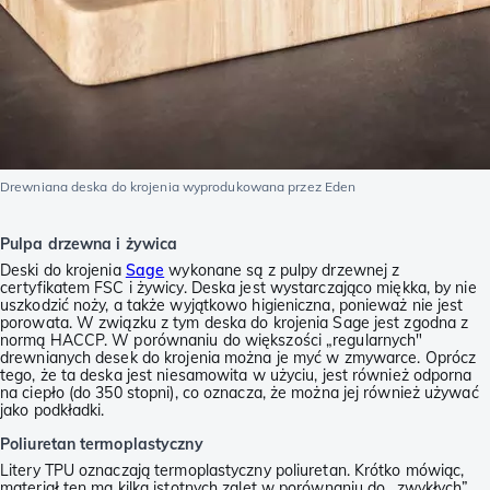
Drewniana deska do krojenia wyprodukowana przez Eden
Pulpa drzewna i żywica
Deski do krojenia
Sage
wykonane są z pulpy drzewnej z
certyfikatem FSC i żywicy. Deska jest wystarczająco miękka, by nie
uszkodzić noży, a także wyjątkowo higieniczna, ponieważ nie jest
porowata. W związku z tym deska do krojenia Sage jest zgodna z
normą HACCP. W porównaniu do większości „regularnych"
drewnianych desek do krojenia można je myć w zmywarce. Oprócz
tego, że ta deska jest niesamowita w użyciu, jest również odporna
na ciepło (do 350 stopni), co oznacza, że można jej również używać
jako podkładki.
Poliuretan termoplastyczny
Litery TPU oznaczają termoplastyczny poliuretan. Krótko mówiąc,
materiał ten ma kilka istotnych zalet w porównaniu do „zwykłych”