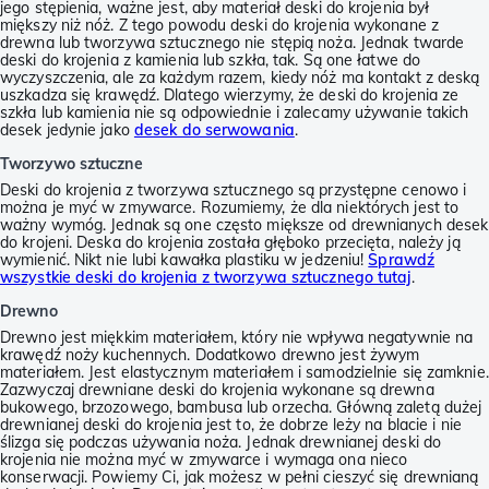
jego stępienia, ważne jest, aby materiał deski do krojenia był
miększy niż nóż. Z tego powodu deski do krojenia wykonane z
drewna lub tworzywa sztucznego nie stępią noża. Jednak twarde
deski do krojenia z kamienia lub szkła, tak. Są one łatwe do
wyczyszczenia, ale za każdym razem, kiedy nóż ma kontakt z deską
uszkadza się krawędź. Dlatego wierzymy, że deski do krojenia ze
szkła lub kamienia nie są odpowiednie i zalecamy używanie takich
desek jedynie jako
desek do serwowania
.
Tworzywo sztuczne
Deski do krojenia z tworzywa sztucznego są przystępne cenowo i
można je myć w zmywarce. Rozumiemy, że dla niektórych jest to
ważny wymóg. Jednak są one często miększe od drewnianych desek
do krojeni. Deska do krojenia została głęboko przecięta, należy ją
wymienić. Nikt nie lubi kawałka plastiku w jedzeniu!
Sprawdź
wszystkie deski do krojenia z tworzywa sztucznego tutaj
.
Drewno
Drewno jest miękkim materiałem, który nie wpływa negatywnie na
krawędź noży kuchennych. Dodatkowo drewno jest żywym
materiałem. Jest elastycznym materiałem i samodzielnie się zamknie.
Zazwyczaj drewniane deski do krojenia wykonane są drewna
bukowego, brzozowego, bambusa lub orzecha. Główną zaletą dużej
drewnianej deski do krojenia jest to, że dobrze leży na blacie i nie
ślizga się podczas używania noża. Jednak drewnianej deski do
krojenia nie można myć w zmywarce i wymaga ona nieco
konserwacji. Powiemy Ci, jak możesz w pełni cieszyć się drewnianą